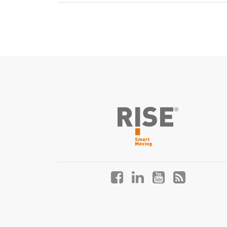
Facebook
LinkedIn
YouTube
Blog
profile
profile
profile
profile