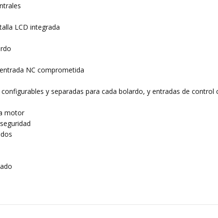
ntrales
talla LCD integrada
ardo
e entrada NC comprometida
 configurables y separadas para cada bolardo, y entradas de contro
da motor
 seguridad
odos
mado