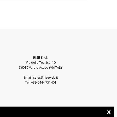
RISE S.r.l.
Via della Tecnica, 10
36010 Velo d'Astico (VI) ITALY
Email:
sales@riseweb.it
Tel:
+39 0444 751401
x