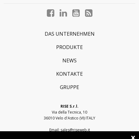
Facebook
LinkedIn
YouTube
Blog
profile
profile
profile
profile
DAS UNTERNEHMEN
PRODUKTE
NEWS
KONTAKTE
GRUPPE
RISE S.r.l.
Via della Tecnica, 10
36010 Velo d'Astico (VI) ITALY
Email:
sales@riseweb.it
x
Tel:
+39 0444 751401