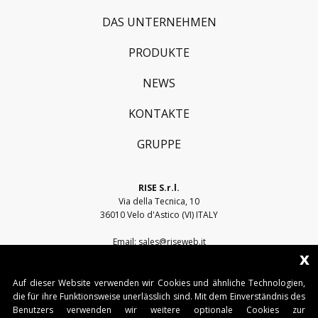
DAS UNTERNEHMEN
PRODUKTE
NEWS
KONTAKTE
GRUPPE
RISE S.r.l.
Via della Tecnica, 10
36010 Velo d'Astico (VI) ITALY
Email:
sales@riseweb.it
x
Tel:
+39 0444 751401
Auf dieser Website verwenden wir Cookies und ähnliche Technologien,
die für ihre Funktionsweise unerlässlich sind. Mit dem Einverständnis des
Benutzers verwenden wir weitere optionale Cookies zur