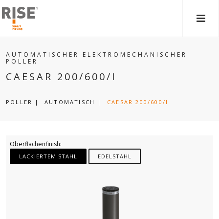
HAU
AUTOMATISCHER ELEKTROMECHANISCHER
POLLER
CAESAR 200/600/I
POLLER
|
AUTOMATISCH
|
CAESAR 200/600/I
Oberflächenfinish:
LACKIERTEM STAHL
EDELSTAHL