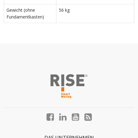
Gewicht (ohne
56 kg
Fundamentkasten)
Facebook
LinkedIn
YouTube
Blog
profile
profile
profile
profile
DAS UNTERNEHMEN