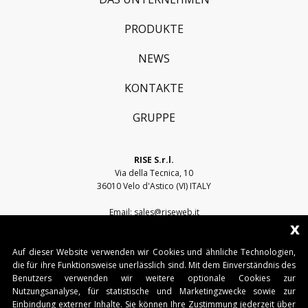
PRODUKTE
NEWS
KONTAKTE
GRUPPE
RISE S.r.l.
Via della Tecnica, 10
36010 Velo d'Astico (VI) ITALY
Email:
sales@riseweb.it
x
Tel:
+39 0444 751401
Auf dieser Website verwenden wir Cookies und ähnliche Technologien,
die für ihre Funktionsweise unerlässlich sind. Mit dem Einverständnis des
Benutzers verwenden wir weitere optionale Cookies zur
Nutzungsanalyse, für statistische und Marketingzwecke sowie zur
Einbindung externer Inhalte. Sie können Ihre Zustimmung jederzeit über