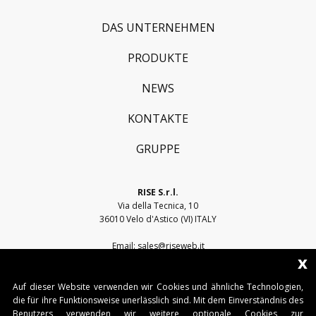
DAS UNTERNEHMEN
PRODUKTE
NEWS
KONTAKTE
GRUPPE
RISE S.r.l.
Via della Tecnica, 10
36010 Velo d'Astico (VI) ITALY
Email:
sales@riseweb.it
x
Tel:
+39 0444 751401
Auf dieser Website verwenden wir Cookies und ähnliche Technologien,
die für ihre Funktionsweise unerlässlich sind. Mit dem Einverständnis des
Benutzers verwenden wir weitere optionale Cookies zur