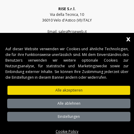
RISE S.r.l.
Via della Tecnica, 10
36010 Velo d'Astico (VI) ITALY
Email:
sales@riseweb.it
x
Tel:
+39 0444 751401
Auf dieser Website verwenden wir Cookies und ähnliche Technologien,
die für ihre Funktionsweise unerlässlich sind. Mit dem Einverständnis des
Benutzers verwenden wir weitere optionale Cookies zur
Nutzungsanalyse, für statistische und Marketingzwecke sowie zur
Einbindung externer Inhalte. Sie können Ihre Zustimmung jederzeit über
die Einstellungen in diesem Banner ändern oder widerrufen.
RISE S.r.l. • Sede legale: Via del Capitello, 45 - 36066 Sandrigo (VI) • Sede
operativa: Via della Tecnica, 10 - 36010 Velo d'Astico (VI)
Alle akzeptieren
Tel. +39 0445 751401 • Fax. +39 0445 751401 • IT03482500240 •
www.riseweb.it •
sales@riseweb.it
Alle ablehnen
Privacy Policy
Einstellungen
Cookie Policy