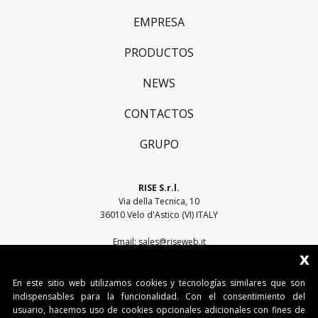
EMPRESA
PRODUCTOS
NEWS
CONTACTOS
GRUPO
RISE S.r.l.
Via della Tecnica, 10
36010 Velo d'Astico (VI) ITALY
Email:
sales@riseweb.it
x
Tel:
+39 0444 751401
En este sitio web utilizamos cookies y tecnologías similares que son
indispensables para la funcionalidad. Con el consentimiento del
usuario, hacemos uso de cookies opcionales adicionales con fines de