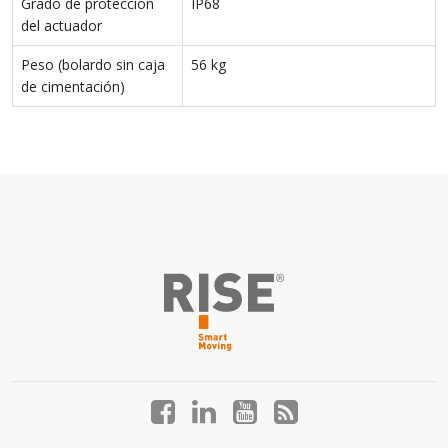
Grado de protección
IP68
del actuador
Peso (bolardo sin caja
56 kg
de cimentación)
Facebook
LinkedIn
YouTube
Blog
profile
profile
profile
profile