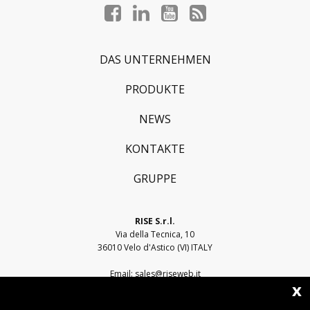
Facebook
LinkedIn
YouTube
Blog
profile
profile
profile
profile
DAS UNTERNEHMEN
PRODUKTE
NEWS
KONTAKTE
GRUPPE
RISE S.r.l.
Via della Tecnica, 10
36010 Velo d'Astico (VI) ITALY
Email:
sales@riseweb.it
x
Tel:
+39 0444 751401