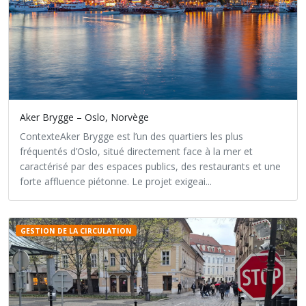
Aker Brygge – Oslo, Norvège
ContexteAker Brygge est l’un des quartiers les plus
fréquentés d’Oslo, situé directement face à la mer et
caractérisé par des espaces publics, des restaurants et une
forte affluence piétonne. Le projet exigeai...
GESTION DE LA CIRCULATION