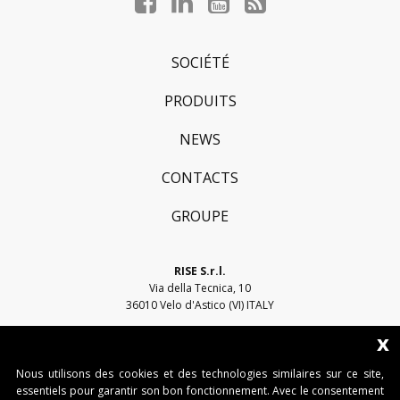
Facebook
LinkedIn
YouTube
Blog
profile
profile
profile
profile
SOCIÉTÉ
PRODUITS
NEWS
CONTACTS
GROUPE
RISE S.r.l.
Via della Tecnica, 10
36010 Velo d'Astico (VI) ITALY
x
Email:
sales@riseweb.it
Tel:
+39 0444 751401
Nous utilisons des cookies et des technologies similaires sur ce site,
essentiels pour garantir son bon fonctionnement. Avec le consentement