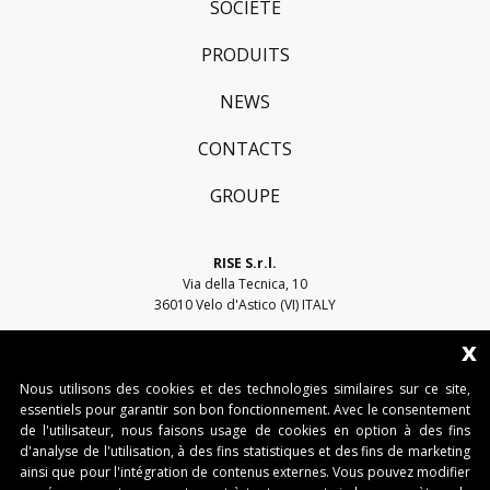
SOCIÉTÉ
PRODUITS
NEWS
CONTACTS
GROUPE
RISE S.r.l.
Via della Tecnica, 10
36010 Velo d'Astico (VI) ITALY
x
Email:
sales@riseweb.it
Tel:
+39 0444 751401
Nous utilisons des cookies et des technologies similaires sur ce site,
essentiels pour garantir son bon fonctionnement. Avec le consentement
de l'utilisateur, nous faisons usage de cookies en option à des fins
d'analyse de l'utilisation, à des fins statistiques et des fins de marketing
ainsi que pour l'intégration de contenus externes. Vous pouvez modifier