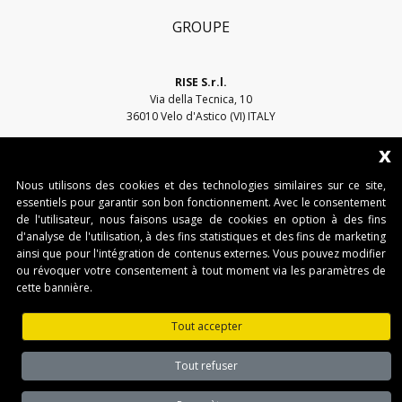
GROUPE
RISE S.r.l.
Via della Tecnica, 10
36010 Velo d'Astico (VI) ITALY
x
Email:
sales@riseweb.it
Tel:
+39 0444 751401
Nous utilisons des cookies et des technologies similaires sur ce site,
essentiels pour garantir son bon fonctionnement. Avec le consentement
de l'utilisateur, nous faisons usage de cookies en option à des fins
d'analyse de l'utilisation, à des fins statistiques et des fins de marketing
ainsi que pour l'intégration de contenus externes. Vous pouvez modifier
ou révoquer votre consentement à tout moment via les paramètres de
cette bannière.
RISE S.r.l. • Sede legale: Via del Capitello, 45 - 36066 Sandrigo (VI) • Sede
operativa: Via della Tecnica, 10 - 36010 Velo d'Astico (VI)
Tout accepter
Tel. +39 0445 751401 • Fax. +39 0445 751401 • IT03482500240 •
www.riseweb.it •
sales@riseweb.it
Tout refuser
Privacy Policy