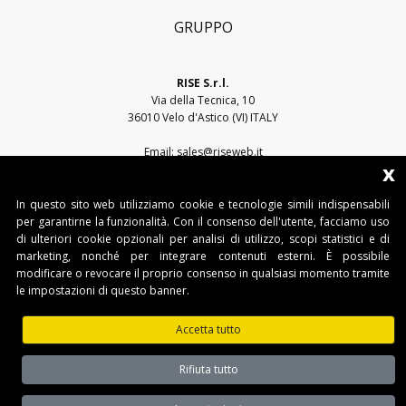
GRUPPO
RISE S.r.l.
Via della Tecnica, 10
36010 Velo d'Astico (VI) ITALY
Email:
sales@riseweb.it
x
Tel:
+39 0444 751401
In questo sito web utilizziamo cookie e tecnologie simili indispensabili
per garantirne la funzionalità. Con il consenso dell'utente, facciamo uso
di ulteriori cookie opzionali per analisi di utilizzo, scopi statistici e di
marketing, nonché per integrare contenuti esterni. È possibile
modificare o revocare il proprio consenso in qualsiasi momento tramite
le impostazioni di questo banner.
RISE S.r.l. • Sede legale: Via del Capitello, 45 - 36066 Sandrigo (VI) • Sede
operativa: Via della Tecnica, 10 - 36010 Velo d'Astico (VI)
Accetta tutto
Tel. +39 0445 751401 • Fax. +39 0445 751401 • IT03482500240 •
www.riseweb.it •
sales@riseweb.it
Rifiuta tutto
Privacy Policy