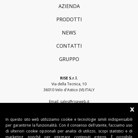
AZIENDA
PRODOTTI
NEWS
CONTATTI
GRUPPO
RISE S.r.l.
Via della Tecnica, 10
36010 Velo d'Astico (VI) ITALY
Email:
sales@riseweb.it
x
Tel:
+39 0444 751401
In questo sito web utilizziamo cookie e tecnologie simili indispensabili
per garantirne la funzionalità. Con il consenso dell'utente, facciamo uso
di ulteriori cookie opzionali per analisi di utilizzo, scopi statistici e di
marketing, nonché per integrare contenuti esterni. È possibile