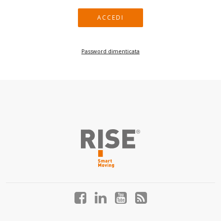
ACCEDI
INVIO IN CORSO...
Password dimenticata
Facebook
LinkedIn
YouTube
Blog
profile
profile
profile
profile