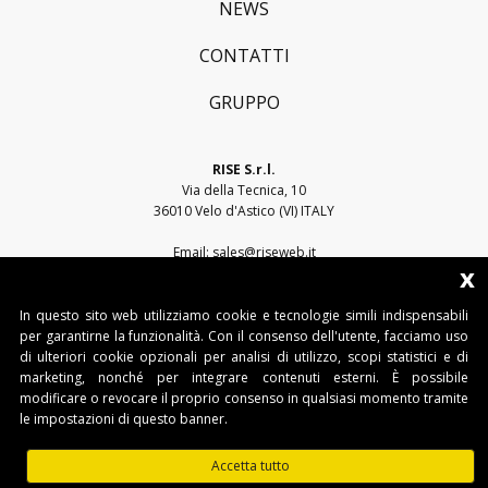
NEWS
CONTATTI
GRUPPO
RISE S.r.l.
Via della Tecnica, 10
36010 Velo d'Astico (VI) ITALY
Email:
sales@riseweb.it
x
Tel:
+39 0444 751401
In questo sito web utilizziamo cookie e tecnologie simili indispensabili
per garantirne la funzionalità. Con il consenso dell'utente, facciamo uso
di ulteriori cookie opzionali per analisi di utilizzo, scopi statistici e di
marketing, nonché per integrare contenuti esterni. È possibile
modificare o revocare il proprio consenso in qualsiasi momento tramite
le impostazioni di questo banner.
RISE S.r.l. • Sede legale: Via del Capitello, 45 - 36066 Sandrigo (VI) • Sede
operativa: Via della Tecnica, 10 - 36010 Velo d'Astico (VI)
Accetta tutto
Tel. +39 0445 751401 • Fax. +39 0445 751401 • IT03482500240 •