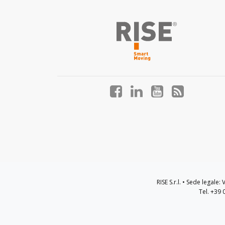
Facebook
LinkedIn
YouTube
Blog
profile
profile
profile
profile
RISE S.r.l. • Sede legale
Tel. +39