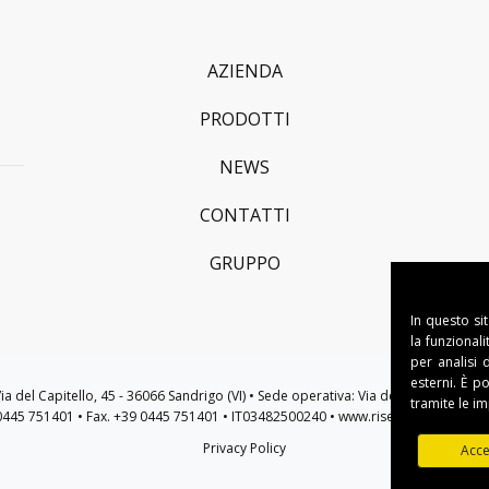
AZIENDA
PRODOTTI
NEWS
CONTATTI
GRUPPO
In questo si
la funzional
per analisi 
esterni. È p
: Via del Capitello, 45 - 36066 Sandrigo (VI) • Sede operativa: Via della Tecnica, 10 
tramite le i
 0445 751401 • Fax. +39 0445 751401 • IT03482500240 • www.riseweb.it •
sales@r
Privacy Policy
Acce