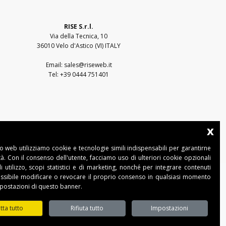
RISE S.r.l.
Via della Tecnica, 10
36010 Velo d'Astico (VI) ITALY
Email:
sales@riseweb.it
Tel:
+39 0444 751401
x
to web utilizziamo cookie e tecnologie simili indispensabili per garantirne
ità. Con il consenso dell'utente, facciamo uso di ulteriori cookie opzionali
di utilizzo, scopi statistici e di marketing, nonché per integrare contenuti
ossibile modificare o revocare il proprio consenso in qualsiasi momento
- 36010 Velo d'Astico (VI)
mpostazioni di questo banner.
iseweb.it
tta tutto
Rifiuta tutto
Impostazioni