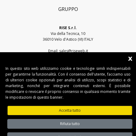
GRUPPO
RISE S.r.l.
Via della Tecnica, 10
36010 Velo d'Astico (VI) ITALY
Email:
sales@riseweb.it
x
Tel:
+39 0444 751401
In questo sito web utilizziamo cookie e tecnologie simili indispensabili
per garantirne la funzionalità. Con il consenso dell'utente, facciamo uso
di ulteriori cookie opzionali per analisi di utilizzo, scopi statistici e di
marketing, nonché per integrare contenuti esterni. È possibile
modificare o revocare il proprio consenso in qualsiasi momento tramite
le impostazioni di questo banner.
RISE S.r.l. • Sede legale: Via del Capitello, 45 - 36066 Sandrigo (VI) • Sede
operativa: Via della Tecnica, 10 - 36010 Velo d'Astico (VI)
Accetta tutto
Tel. +39 0445 751401 • Fax. +39 0445 751401 • IT03482500240 •
www.riseweb.it •
sales@riseweb.it
Rifiuta tutto
Privacy Policy