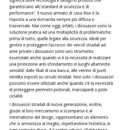
significa unire tecnologia e design in prodotti che
garantiscano alti standard di sicurezza e di
performance”. Il nuovo arrivato di casa Rise è la
risposta a una domanda sempre più diffusa e
trasversale. Mai come oggi, infatti, i dissuasori sono la
soluzione pratica ad una molteplicità di problematiche:
prima di tutto, quelle legate alla sicurezza. Ideali per
gestire e proteggere l’accesso dei veicoli stradali ad
aree private i dissuasori sono uno strumento
essenziale anche quando vi è la necessità di realizzare
una protezione anti-sfondamento in luoghi altamente
sensibili: dalle filiali di una banca, alle vetrine di punti
vendita esposti su circuiti stradali. Non solo: i dissuasori
possono essere utilizzati anche quando c’è la necessità
di proteggere perimetri pedonali, marciapiedi o piste
ciclabili.
I dissuasori stradali di nuova generazione, inoltre,
grazie al loro meccanismo a scomparsa e al
minimalismo del design, rappresentano un elemento
che si armonizza al meglio, rispettandone l’estetica, in
ogni contesto d’uso, dal centro urbano all’abitazione