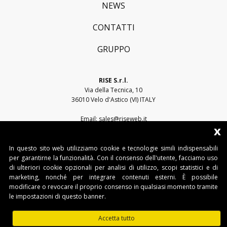
NEWS
CONTATTI
GRUPPO
RISE S.r.l.
Via della Tecnica, 10
36010 Velo d'Astico (VI) ITALY
Email:
sales@riseweb.it
x
Tel:
+39 0444 751401
In questo sito web utilizziamo cookie e tecnologie simili indispensabili
per garantirne la funzionalità. Con il consenso dell'utente, facciamo uso
di ulteriori cookie opzionali per analisi di utilizzo, scopi statistici e di
marketing, nonché per integrare contenuti esterni. È possibile
modificare o revocare il proprio consenso in qualsiasi momento tramite
le impostazioni di questo banner.
RISE S.r.l. • Sede legale: Via del Capitello, 45 - 36066 Sandrigo (VI) • Sede
operativa: Via della Tecnica, 10 - 36010 Velo d'Astico (VI)
Accetta tutto
Tel. +39 0445 751401 • Fax. +39 0445 751401 • IT03482500240 •