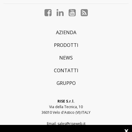
Facebook
LinkedIn
YouTube
Blog
profile
profile
profile
profile
AZIENDA
PRODOTTI
NEWS
CONTATTI
GRUPPO
RISE S.r.l.
Via della Tecnica, 10
36010 Velo d'Astico (VI) ITALY
Email:
sales@riseweb.it
x
Tel:
+39 0444 751401