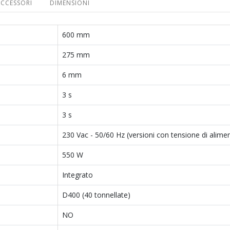
CCESSORI
DIMENSIONI
600 mm
275 mm
6 mm
3 s
3 s
230 Vac - 50/60 Hz (versioni con tensione di alimen
550 W
Integrato
D400 (40 tonnellate)
NO