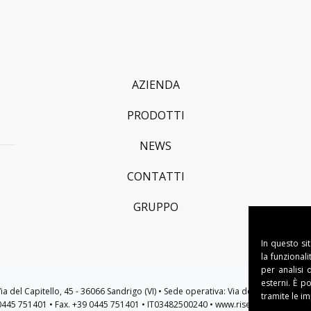
AZIENDA
PRODOTTI
NEWS
CONTATTI
GRUPPO
In questo si
la funzional
per analisi 
esterni. È p
: Via del Capitello, 45 - 36066 Sandrigo (VI) • Sede operativa: Via della Tecnica, 10 
tramite le i
 0445 751401 • Fax. +39 0445 751401 • IT03482500240 • www.riseweb.it •
sales@r