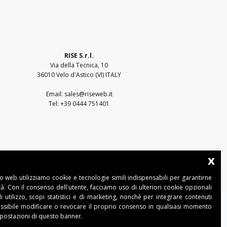
RISE S.r.l.
Via della Tecnica, 10
36010 Velo d'Astico (VI) ITALY
Email:
sales@riseweb.it
Tel:
+39 0444 751401
x
to web utilizziamo cookie e tecnologie simili indispensabili per garantirne
ità. Con il consenso dell'utente, facciamo uso di ulteriori cookie opzionali
di utilizzo, scopi statistici e di marketing, nonché per integrare contenuti
ossibile modificare o revocare il proprio consenso in qualsiasi momento
- 36010 Velo d'Astico (VI)
mpostazioni di questo banner.
iseweb.it