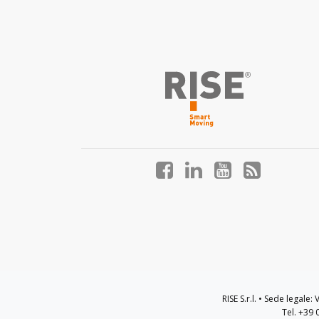
Facebook
LinkedIn
YouTube
Blog
profile
profile
profile
profile
RISE S.r.l. • Sede legale
Tel. +39